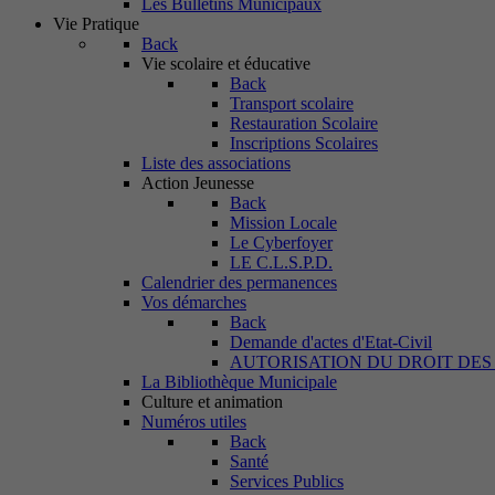
Les Bulletins Municipaux
Vie Pratique
Back
Vie scolaire et éducative
Back
Transport scolaire
Restauration Scolaire
Inscriptions Scolaires
Liste des associations
Action Jeunesse
Back
Mission Locale
Le Cyberfoyer
LE C.L.S.P.D.
Calendrier des permanences
Vos démarches
Back
Demande d'actes d'Etat-Civil
AUTORISATION DU DROIT DES
La Bibliothèque Municipale
Culture et animation
Numéros utiles
Back
Santé
Services Publics