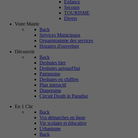
Enfance
Secours
TOURISME
Divers
Votre Mairie
Back
Services Municipaux
Organigramme des services
Horaires d'ouverture
Découvrir
Back
Deshaies hier
Deshaies aujourd'hui
Patrimoine
Deshaies en chiffres
Plan interactif
Diaporama
Circuit Death in Paradise
En 1 Clic
Back
Vos démarches en ligne
Vie scolaire et éducative
Urbanisme
Back