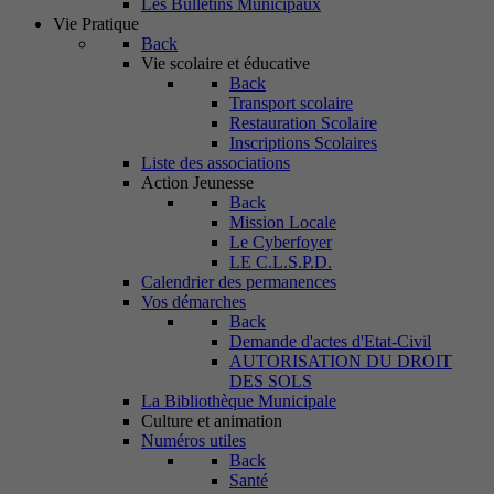
Les Bulletins Municipaux
Vie Pratique
Back
Vie scolaire et éducative
Back
Transport scolaire
Restauration Scolaire
Inscriptions Scolaires
Liste des associations
Action Jeunesse
Back
Mission Locale
Le Cyberfoyer
LE C.L.S.P.D.
Calendrier des permanences
Vos démarches
Back
Demande d'actes d'Etat-Civil
AUTORISATION DU DROIT
DES SOLS
La Bibliothèque Municipale
Culture et animation
Numéros utiles
Back
Santé