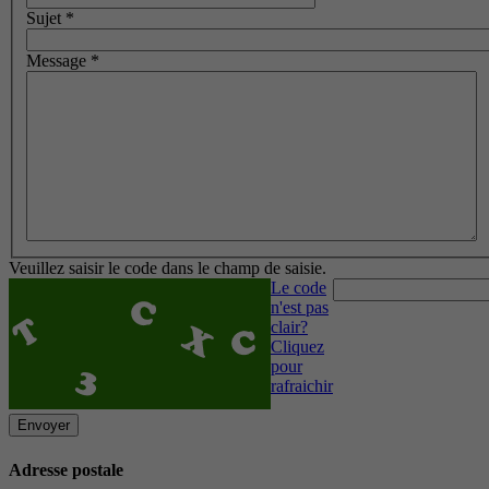
Sujet
*
Message
*
Veuillez saisir le code dans le champ de saisie.
Le code
n'est pas
clair?
Cliquez
pour
rafraichir
Envoyer
Adresse postale