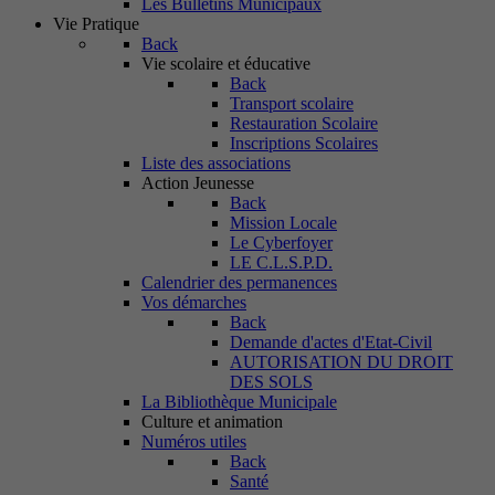
Les Bulletins Municipaux
Vie Pratique
Back
Vie scolaire et éducative
Back
Transport scolaire
Restauration Scolaire
Inscriptions Scolaires
Liste des associations
Action Jeunesse
Back
Mission Locale
Le Cyberfoyer
LE C.L.S.P.D.
Calendrier des permanences
Vos démarches
Back
Demande d'actes d'Etat-Civil
AUTORISATION DU DROIT
DES SOLS
La Bibliothèque Municipale
Culture et animation
Numéros utiles
Back
Santé