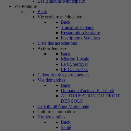
Les Bulletins Municipaux
Vie Pratique
Back
Vie scolaire et éducative
Back
Transport scolaire
Restauration Scolaire
Inscriptions Scolaires
Liste des associations
Action Jeunesse
Back
Mission Locale
Le Cyberfoyer
LE C.L.S.P.D.
Calendrier des permanences
Vos démarches
Back
Demande d'actes d'Etat-Civil
AUTORISATION DU DROIT
DES SOLS
La Bibliothèque Municipale
Culture et animation
Numéros utiles
Back
Santé