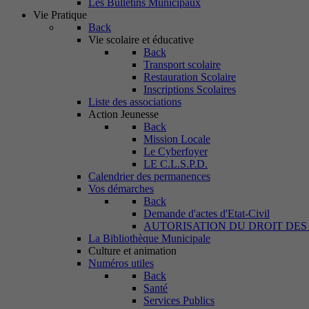
Les Bulletins Municipaux
Vie Pratique
Back
Vie scolaire et éducative
Back
Transport scolaire
Restauration Scolaire
Inscriptions Scolaires
Liste des associations
Action Jeunesse
Back
Mission Locale
Le Cyberfoyer
LE C.L.S.P.D.
Calendrier des permanences
Vos démarches
Back
Demande d'actes d'Etat-Civil
AUTORISATION DU DROIT DES
La Bibliothèque Municipale
Culture et animation
Numéros utiles
Back
Santé
Services Publics