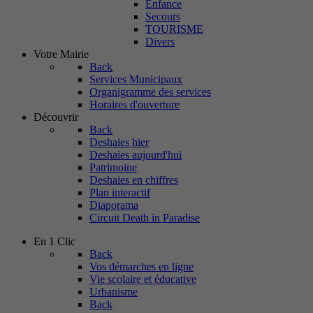
Enfance
Secours
TOURISME
Divers
Votre Mairie
Back
Services Municipaux
Organigramme des services
Horaires d'ouverture
Découvrir
Back
Deshaies hier
Deshaies aujourd'hui
Patrimoine
Deshaies en chiffres
Plan interactif
Diaporama
Circuit Death in Paradise
En 1 Clic
Back
Vos démarches en ligne
Vie scolaire et éducative
Urbanisme
Back