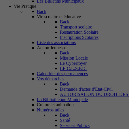
Les Bulletins Municipaux
Vie Pratique
Back
Vie scolaire et éducative
Back
Transport scolaire
Restauration Scolaire
Inscriptions Scolaires
Liste des associations
Action Jeunesse
Back
Mission Locale
Le Cyberfoyer
LE C.L.S.P.D.
Calendrier des permanences
Vos démarches
Back
Demande d'actes d'Etat-Civil
AUTORISATION DU DROIT DES
La Bibliothèque Municipale
Culture et animation
Numéros utiles
Back
Santé
Services Publics