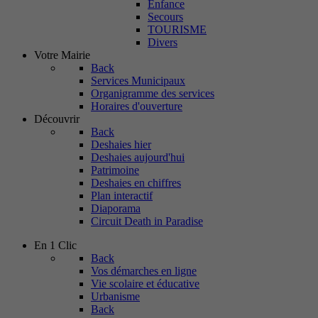
Enfance
Secours
TOURISME
Divers
Votre Mairie
Back
Services Municipaux
Organigramme des services
Horaires d'ouverture
Découvrir
Back
Deshaies hier
Deshaies aujourd'hui
Patrimoine
Deshaies en chiffres
Plan interactif
Diaporama
Circuit Death in Paradise
En 1 Clic
Back
Vos démarches en ligne
Vie scolaire et éducative
Urbanisme
Back