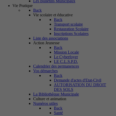
Les Bulletins Municipaux
Vie Pratique
Back
Vie scolaire et éducative
Back
Transport scolaire
Restauration Scolaire
Inscriptions Scolaires
Liste des associations
Action Jeunesse
Back
Mission Locale
Le Cyberfoyer
LE C.L.S.P.D.
Calendrier des permanences
Vos démarches
Back
Demande d'actes d'Etat-Civil
AUTORISATION DU DROIT
DES SOLS
La Bibliothèque Municipale
Culture et animation
Numéros utiles
Back
Santé