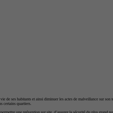
 de ses habitants et ainsi diminuer les actes de malveillance sur son te
ns certains quartiers.
t permettre une prévention sur site, d’assurer la sécurité du plus grand n