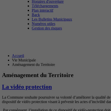
Horaires d'ouverture
Téléchargements
Plan interactif
Back
Les Bulletins Municipaux
Numéros utiles
Gestion des risques
Accueil
Vie Municipale
Aménagement du Territoire
Aménagement du Territoire
La vidéo protection
La Commune souhaite poursuivre sa volonté d’améliorer la qualité de vie
dispositif de vidéo protection visant à prévenir les actes d’incivilité da
Par conséquent, l’installation de ce dispositif de vidéo-protection doi