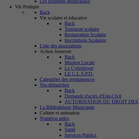
Les Bulletins Municipaux
Vie Pratique
Back
Vie scolaire et éducative
Back
Transport scolaire
Restauration Scolaire
Inscriptions Scolaires
Liste des associations
Action Jeunesse
Back
Mission Locale
Le Cyberfoyer
LE C.L.S.P.D.
Calendrier des permanences
Vos démarches
Back
Demande d'actes d'Etat-Civil
AUTORISATION DU DROIT DES
La Bibliothèque Municipale
Culture et animation
Numéros utiles
Back
Santé
Services Publics