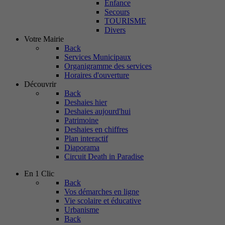
Enfance
Secours
TOURISME
Divers
Votre Mairie
Back
Services Municipaux
Organigramme des services
Horaires d'ouverture
Découvrir
Back
Deshaies hier
Deshaies aujourd'hui
Patrimoine
Deshaies en chiffres
Plan interactif
Diaporama
Circuit Death in Paradise
En 1 Clic
Back
Vos démarches en ligne
Vie scolaire et éducative
Urbanisme
Back